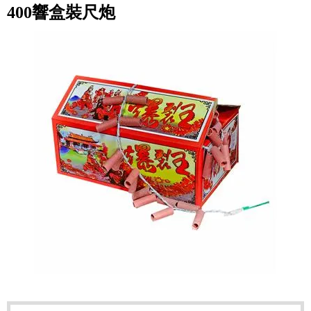
400響盒裝尺炮